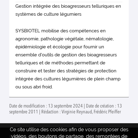
Gestion intégrée des bioagresseurs telluriques en
systèmes de culture légumiers
SYSBIOTEL mobilise des compétences en
agronomie, pathologie végétale, nématologie,
épidémiologie et écologie pour fournir un
ensemble d'outils de gestion des bioagresseurs
telluriques et de méthodes permettant de
construire et tester des stratégies de protection
intégrée des cultures légumières de plein champ
ou sous abri froid.
Date de modification : 13 septembre 2024 | Date de création : 13
septembre 2011 | Rédaction : Virginie Reynaud, Frédéric Pfeiffer
Ce site utilise des cookies afin de vous proposer des
vidéos, des boutons de partage, des remontées de
© INRAE 2022
Actualités
www.inrae.fr