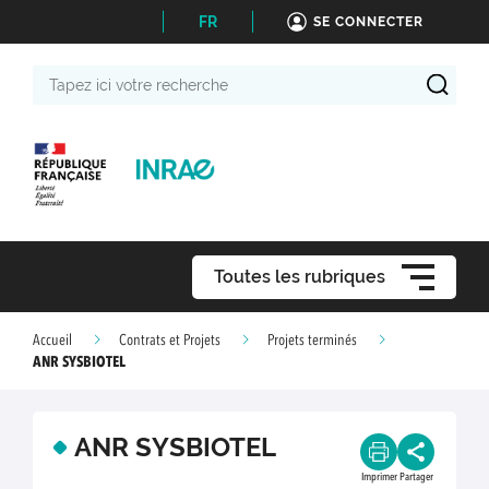
FR
SE CONNECTER
Tapez
ici
votre
recherche
Toutes les rubriques
Accueil
Contrats et Projets
Projets terminés
ANR SYSBIOTEL
ANR SYSBIOTEL
Imprimer
Partager