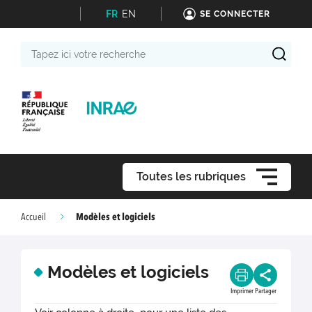
FR
EN
SE CONNECTER
Tapez
ici
votre
recherche
Toutes les rubriques
Modèles et logiciels
Accueil
Modèles et logiciels
Imprimer
Partager