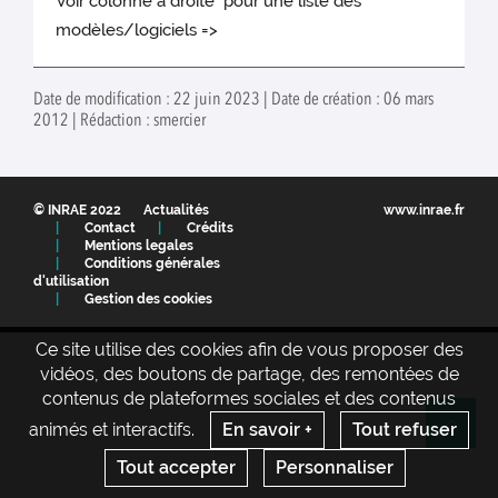
Voir colonne à droite pour une liste des
modèles/logiciels =>
Date de modification : 22 juin 2023 | Date de création : 06 mars
2012 | Rédaction : smercier
© INRAE 2022
Actualités
www.inrae.fr
Contact
Crédits
Mentions legales
Conditions générales
d'utilisation
Gestion des cookies
Ce site utilise des cookies afin de vous proposer des
vidéos, des boutons de partage, des remontées de
contenus de plateformes sociales et des contenus
animés et interactifs.
En savoir +
Tout refuser
Re
Tout accepter
Personnaliser