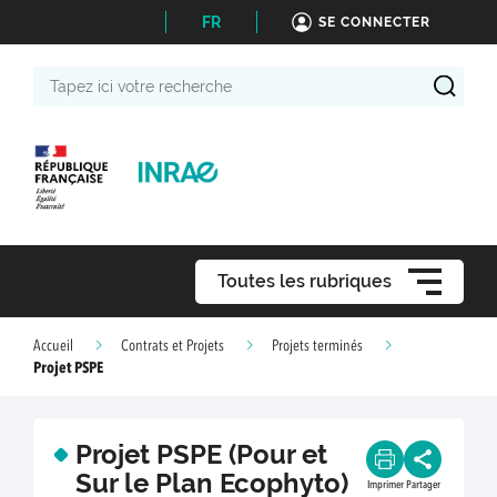
FR
SE CONNECTER
Tapez
ici
votre
recherche
Toutes les rubriques
Accueil
Contrats et Projets
Projets terminés
Projet PSPE
Projet PSPE (Pour et
Sur le Plan Ecophyto)
Imprimer
Partager