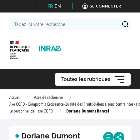
FR
EN
SE CONNECTER
Tapez
ici
votre
recherche
Toutes les rubriques
Accueil
Axes de recherche
Axe CQFD - Compromis Croissance-Qualité des Fruits-Défense sous contraintes (a)
Doriane Dumont Bancel
Le personnel de l'axe CQFD
Doriane Dumont