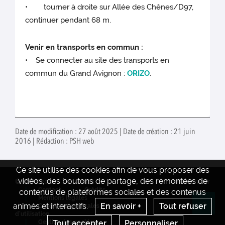
• tourner à droite sur Allée des Chênes/D97,
continuer pendant 68 m.
Venir en transports en commun :
• Se connecter au site des transports en
commun du Grand Avignon :
ORIZO
.
Date de modification : 27 août 2025 | Date de création : 21 juin
2016 | Rédaction : PSH web
Ce site utilise des cookies afin de vous proposer des
vidéos, des boutons de partage, des remontées de
© INRAE 2022
Actualités
www.inrae.fr
Contact
Crédits
contenus de plateformes sociales et des contenus
Mentions legales
animés et interactifs.
En savoir +
Tout refuser
Conditions générales
Re
d'utilisation
Gestion des cookies
Tout accepter
Personnaliser