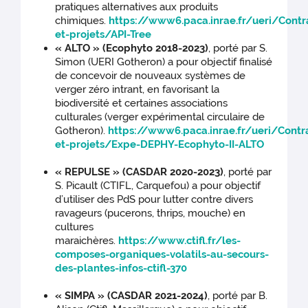
pratiques alternatives aux produits
chimiques.
https://www6.paca.inrae.fr/ueri/Contr
et-projets/API-Tree
« ALTO » (Ecophyto 2018-2023)
, porté par S.
Simon (UERI Gotheron) a pour objectif finalisé
de concevoir de nouveaux systèmes de
verger zéro intrant, en favorisant la
biodiversité et certaines associations
culturales (verger expérimental circulaire de
Gotheron).
https://www6.paca.inrae.fr/ueri/Contr
et-projets/Expe-DEPHY-Ecophyto-II-ALTO
« REPULSE » (CASDAR 2020-2023)
, porté par
S. Picault (CTIFL, Carquefou) a pour objectif
d’utiliser des PdS pour lutter contre divers
ravageurs (pucerons, thrips, mouche) en
cultures
maraichères.
https://www.ctifl.fr/les-
composes-organiques-volatils-au-secours-
des-plantes-infos-ctifl-370
« SIMPA » (CASDAR 2021-2024)
, porté par B.