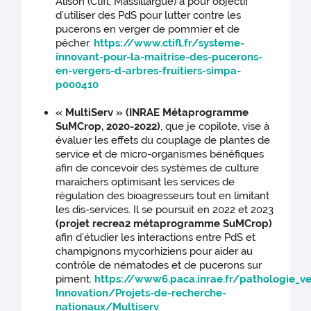
Alison (Ctifl, Massillargue) a pour objectif
d’utiliser des PdS pour lutter contre les
pucerons en verger de pommier et de
pêcher.
https://www.ctifl.fr/systeme-
innovant-pour-la-maitrise-des-pucerons-
en-vergers-d-arbres-fruitiers-simpa-
p000410
« MultiServ » (INRAE Métaprogramme
SuMCrop, 2020-2022)
, que je copilote, vise à
évaluer les effets du couplage de plantes de
service et de micro-organismes bénéfiques
afin de concevoir des systèmes de culture
maraîchers optimisant les services de
régulation des bioagresseurs tout en limitant
les dis-services. Il se poursuit en 2022 et 2023
(projet recrea2 métaprogramme SuMCrop)
afin d’étudier les interactions entre PdS et
champignons mycorhiziens pour aider au
contrôle de nématodes et de pucerons sur
piment.
https://www6.paca.inrae.fr/pathologie_ve
Innovation/Projets-de-recherche-
nationaux/Multiserv