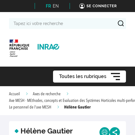
FR
EN
SE CONNECTER
Tapez
ici
votre
recherche
Toutes les rubriques
Accueil
Axes de recherche
Axe MESH - MEthodes, concepts et Evaluation des Systèmes Horticoles multi-perf
Hélène Gautier
Le personnel de l'axe MESH
Hélène Gautier