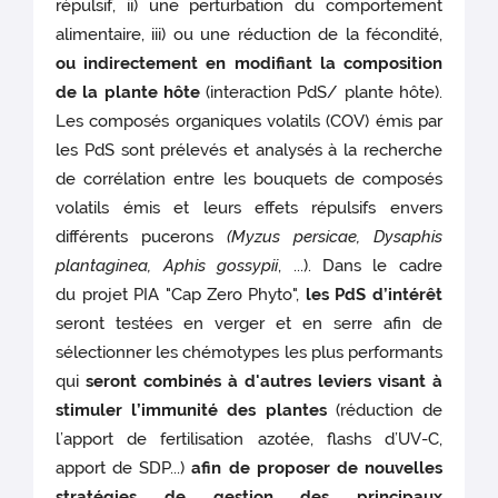
répulsif, ii) une perturbation du comportement
alimentaire, iii) ou une réduction de la fécondité,
ou indirectement en modifiant la composition
de la plante hôte
(interaction PdS/ plante hôte).
Les composés organiques volatils (COV) émis par
les PdS sont prélevés et analysés à la recherche
de corrélation entre les bouquets de composés
volatils émis et leurs effets répulsifs envers
différents pucerons
(Myzus persicae, Dysaphis
plantaginea, Aphis gossypii
, ...). Dans le cadre
du projet PIA "Cap Zero Phyto",
les PdS d’intérêt
seront testées en verger et en serre afin de
sélectionner les chémotypes les plus performants
qui
seront combinés à d'autres leviers visant à
stimuler l’immunité des plantes
(réduction de
l’apport de fertilisation azotée, flashs d’UV-C,
apport de SDP...)
afin de proposer de nouvelles
stratégies de gestion des principaux